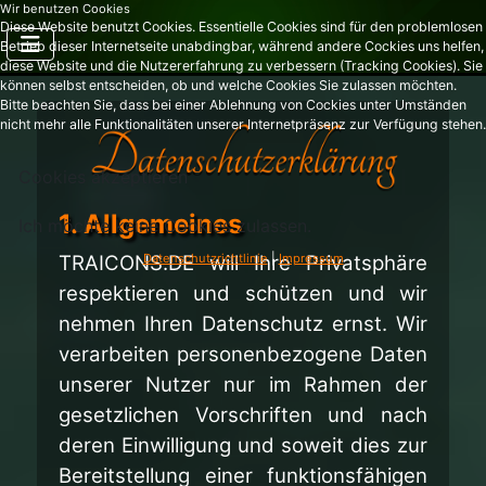
Wir benutzen Cookies
Diese Website benutzt Cookies. Essentielle Cookies sind für den problemlosen
Betrieb dieser Internetseite unabdingbar, während andere Cockies uns helfen,
diese Website und die Nutzererfahrung zu verbessern (Tracking Cookies). Sie
können selbst entscheiden, ob und welche Cookies Sie zulassen möchten.
Bitte beachten Sie, dass bei einer Ablehnung von Cockies unter Umständen
nicht mehr alle Funktionalitäten unserer Internetpräsenz zur Verfügung stehen.
Cookies akzeptieren
1. Allgemeines
Ich möchte keine Cookies zulassen.
TRAICONS.DE will Ihre Privatsphäre
Datenschutzrichtlinie
|
Impressum
respektieren und schützen und wir
nehmen Ihren Datenschutz ernst. Wir
verarbeiten personenbezogene Daten
unserer Nutzer nur im Rahmen der
gesetzlichen Vorschriften und nach
deren Einwilligung und soweit dies zur
Bereitstellung einer funktionsfähigen